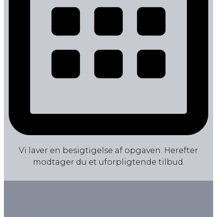
Vi laver en besigtigelse af opgaven. Herefter
modtager du et uforpligtende tilbud.