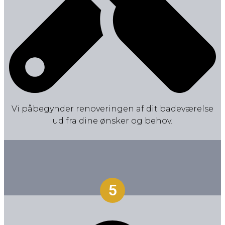
Vi påbegynder renoveringen af dit badeværelse
ud fra dine ønsker og behov.
5